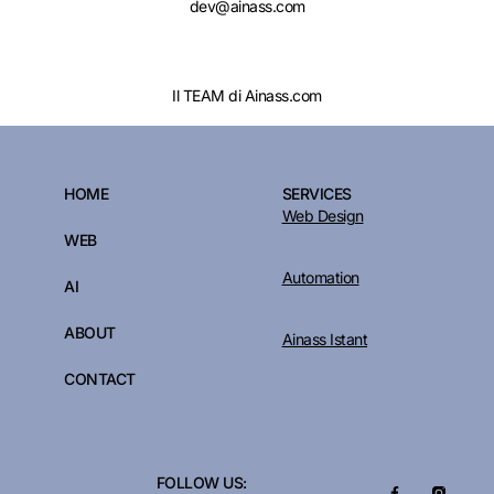
dev@ainass.com
Il TEAM di Ainass.com
HOME
SERVICES
Web Design
WEB
Automation
AI
ABOUT
Ainass Istant
CONTACT
FOLLOW US: