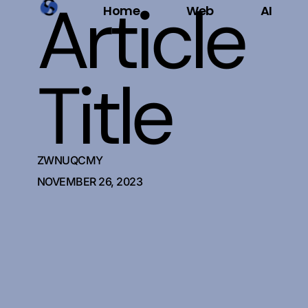
Article
Home
Web
AI
Title
ZWNUQCMY
NOVEMBER 26, 2023